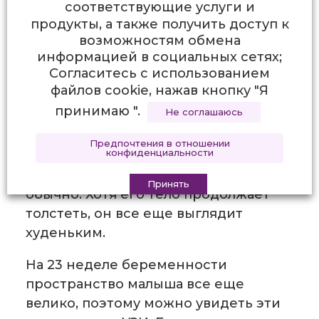
соответствующие услуги и
продукты, а также получить доступ к
возможностям обмена
информацией в социальных сетях;
Согласитесь с использованием
файлов cookie, нажав кнопку "Я
принимаю ".
Не соглашаюсь
На 23-недельных гестационных
УЗИребенок виден с ногами,
Предпочтения в отношении
конфиденциальности
подтянутыми к животу в
классическом положении, как
Принять
обычно. Хотя его тело продолжает
толстеть, он все еще выглядит
худеньким.
На 23 неделе беременности
пространство малыша все еще
велико, поэтому можно увидеть эти