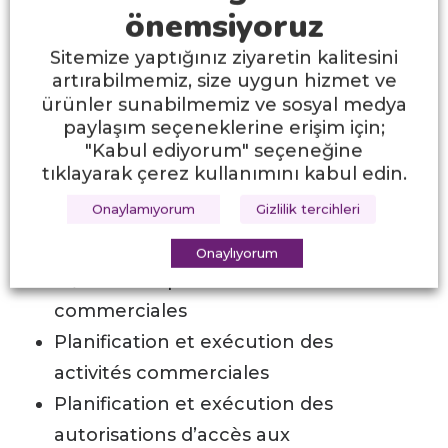
l’information pour les employés
önemsiyoruz
Suivi et/ou supervision des activités
Sitemize yaptığınız ziyaretin kalitesini
commerciales des salariés
artırabilmemiz, size uygun hizmet ve
Suivi des travaux financiers et/ou
ürünler sunabilmemiz ve sosyal medya
comptables
paylaşım seçeneklerine erişim için;
"Kabul ediyorum" seçeneğine
Planification des processus de
tıklayarak çerez kullanımını kabul edin.
ressources humaines
Onaylamıyorum
Gizlilik tercihleri
Planification et/ou exécution
d’analyses d’efficience/efficience
Onaylıyorum
et/ou d’adéquation des activités
commerciales
Planification et exécution des
activités commerciales
Planification et exécution des
autorisations d’accès aux